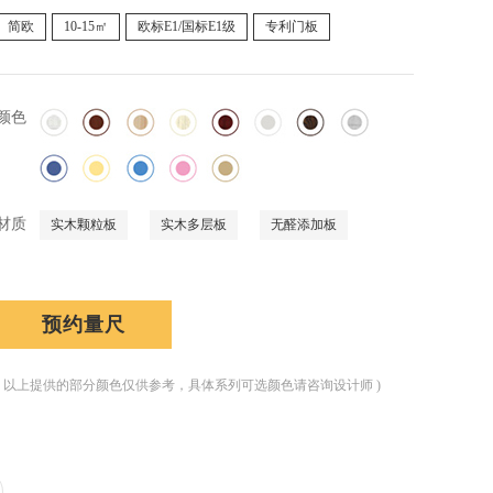
简欧
10-15㎡
欧标E1/国标E1级
专利门板
颜色
材质
实木颗粒板
实木多层板
无醛添加板
预约量尺
( 以上提供的部分颜色仅供参考，具体系列可选颜色请咨询设计师 )