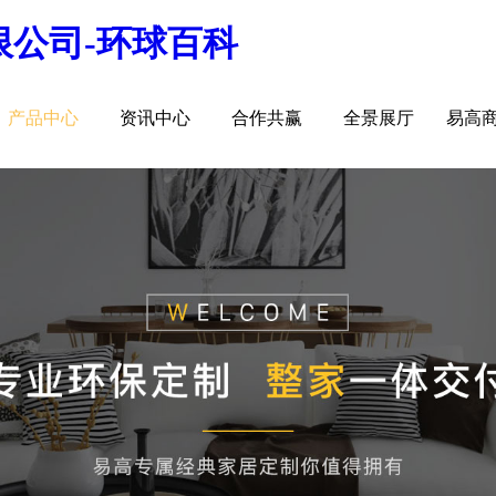
有限公司-环球百科
产品中心
资讯中心
合作共赢
全景展厅
易高
室内非标门
品牌资讯
>
>
>
儿童房
行业资讯
>
>
>
厨房空间
精彩专题
>
>
>
餐厅空间
>
>
客厅空间
>
卧室空间
>
木门系列
>