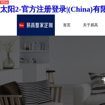
51La
太阳2-官方注册登录|(China)
首页
关于易高
品牌介绍
所获荣誉
发展历程
专卖形象